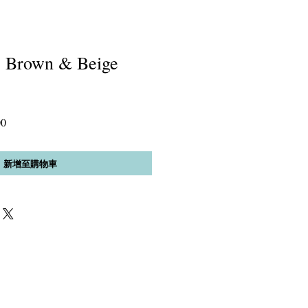
, Brown & Beige
促
00
銷
價
新增至購物車
格