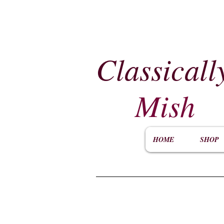
Classicall
Mish
HOME
SHOP