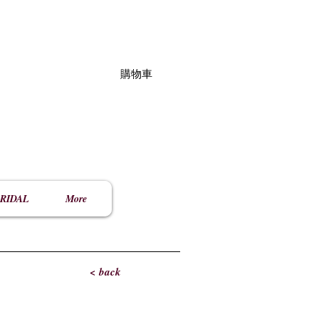
購物車
RIDAL
More
< back