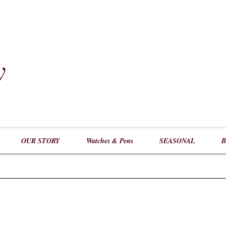
y
​
OUR STORY
Watches & Pens
SEASONAL
B