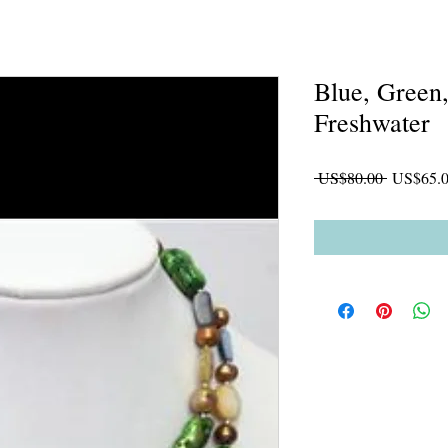
Blue, Green
Freshwater
一
 US$80.00 
US$65.
般
價
格